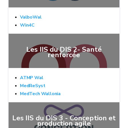
ValboWal
Win4C
Les IIS du DIS 2- Santé
renforcée
ATMP Wal
MedReSyst
MedTech Wallonia
Les IIS du DIS 3 - Conception et
production agile