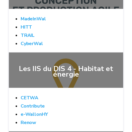
MadeInWal
HITT
TRAIL
CyberWal
Les IIS du DIS 4 - Habitat et
énergie
CETWA
Contribute
e-WallonHY
Renow