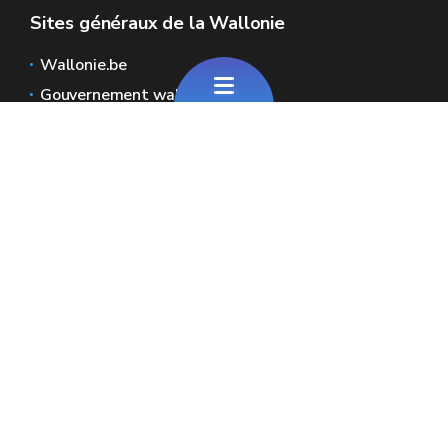
Sites généraux de la Wallonie
Wallonie.be
Gouvernement wallon
Service public de Wallonie
Wallex
Géoportail
Jobs
Nous contacter
SPW Economie