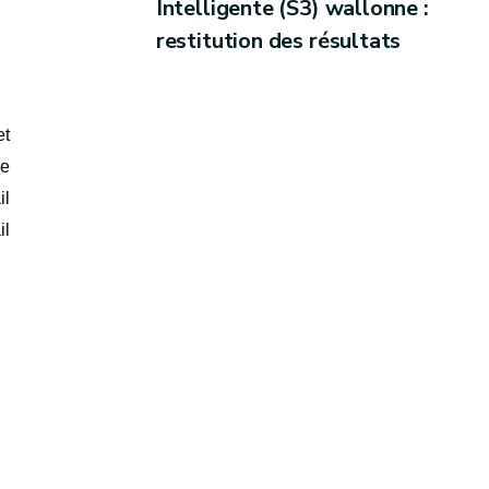
Intelligente (S3) wallonne :
restitution des résultats
et
de
il
il