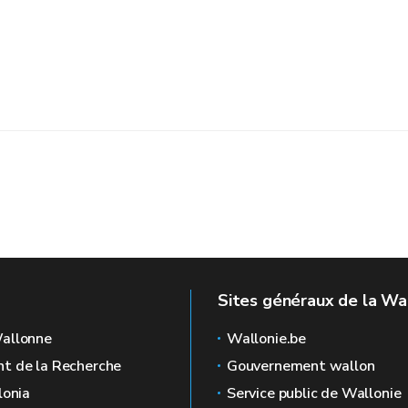
Sites généraux de la Wa
allonne
Wallonie.be
t de la Recherche
Gouvernement wallon
lonia
Service public de Wallonie