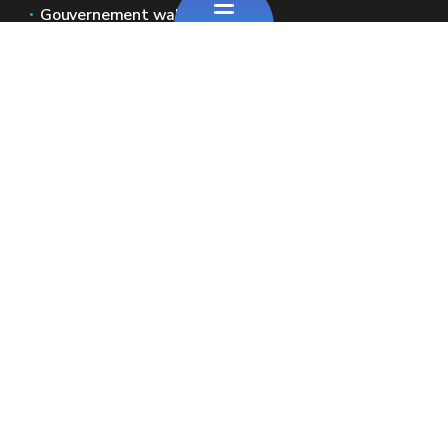
Gouvernement wallon
Service public de Wallonie
Wallex
Géoportail
Jobs
Nous contacter
SPW Economie
Le site officiel de la Wallonie - Stratégie de