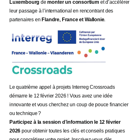
Luxembourg
de
monter un consortium
et d’accélérer
leur passage à l’international en rencontrant des
partenaires en
Flandre, France et Wallonie
.
Le quatrième appel à projets Interreg Crossroads
démarre le 12 février 2026 ! Vous avez une idée
innovante et vous cherchez un coup de pouce financier
ou technique
?
Participez
à
la session d
’
information le 12 f
é
vrier
2026
pour obtenir toutes les cl
é
s et conseils pratiques
pour concr
é
tiser votre projet.
Inscrivez-vous dès